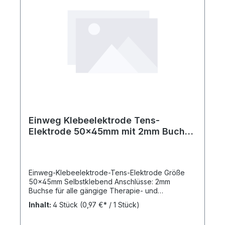
Einweg Klebeelektrode Tens-
Elektrode 50x45mm mit 2mm Buchse
4 Stück
Einweg-Klebeelektrode-Tens-Elektrode Größe
50x45mm Selbstklebend Anschlüsse: 2mm
Buchse für alle gängige Therapie- und
Wellnesgeräte ( Nervenstimulation,
Inhalt:
4 Stück
(0,97 €* / 1 Stück)
Muskelstimulation, Reizstrom usw.) Haltbarkeit: ca
20 Anwendungen Aus Hygienischen Gründen nur